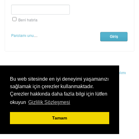
Beni hatırla
Parolamı unuttum
Kayako destek.sysmond.com.tr/index.php?,
Destek Masası Yazılımı
Bu web sitesinde en iyi deneyimi yaşamanızı
sağlamak için çerezler kullanmaktadır.
Çerezler hakkında daha fazla bilgi için lütfen
okuyun
Gizlilik Sözleşmesi
Tamam